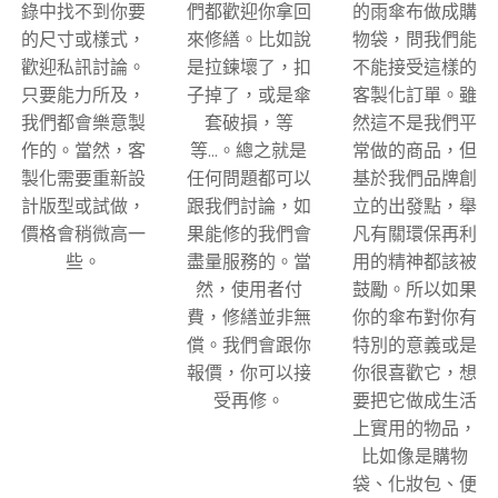
錄中找不到你要
們都歡迎你拿回
的雨傘布做成購
的尺寸或樣式，
來修繕。比如說
物袋，問我們能
歡迎私訊討論。
是拉鍊壞了，扣
不能接受這樣的
只要能力所及，
子掉了，或是傘
客製化訂單。雖
我們都會樂意製
套破損，等
然這不是我們平
作的。當然，客
等...。總之就是
常做的商品，但
製化需要重新設
任何問題都可以
基於我們品牌創
計版型或試做，
跟我們討論，如
立的出發點，舉
價格會稍微高一
果能修的我們會
凡有關環保再利
些。
盡量服務的。當
用的精神都該被
然，使用者付
鼓勵。所以如果
費，修繕並非無
你的傘布對你有
償。我們會跟你
特別的意義或是
報價，你可以接
你很喜歡它，想
受再修。
要把它做成生活
上實用的物品，
比如像是購物
袋、化妝包、便